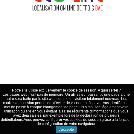
Notre site utilise exclusivement le cookie de session. A quoi sert-il ?
Les pages web n'ont pas de mémoire. Un utilisateur passant d'une page à une
autre sera traité par le site web comme un visiteur totalement nouveau. Les
cookies de session permettent d'éviter de vous identifier avec vos identifiant et
mot de passe à chaque changement de page ! Ils simplifient également votre
utilisation du site en vous évitant la saisie récurrente d'informations que vous
avez déjà saisies, par exemple lors de la déclaration de plusieurs
défibrillateurs.Vous pouvez configurer vos cookies de session grâce à la fonction
de configuration de votre navigateur.
J'accepte